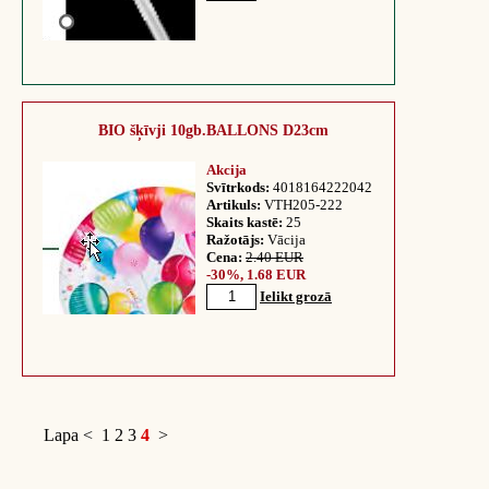
BIO šķīvji 10gb.BALLONS D23cm
Akcija
Svītrkods:
4018164222042
Artikuls:
VTH205-222
Skaits kastē:
25
Ražotājs:
Vācija
Cena:
2.40 EUR
-30%, 1.68 EUR
Ielikt grozā
Lapa
<
1
2
3
4
>