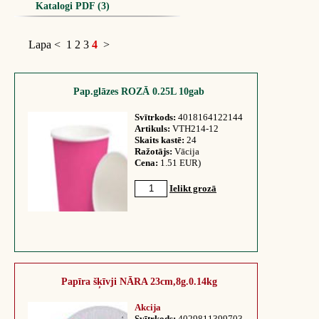
Katalogi PDF (3)
Lapa
<
1
2
3
4
>
Pap.glāzes ROZĀ 0.25L 10gab
Svītrkods:
4018164122144
Artikuls:
VTH214-12
Skaits kastē:
24
Ražotājs:
Vācija
Cena:
1.51 EUR)
Ielikt grozā
Papīra šķīvji NĀRA 23cm,8g.0.14kg
Akcija
Svītrkods:
4029811399703