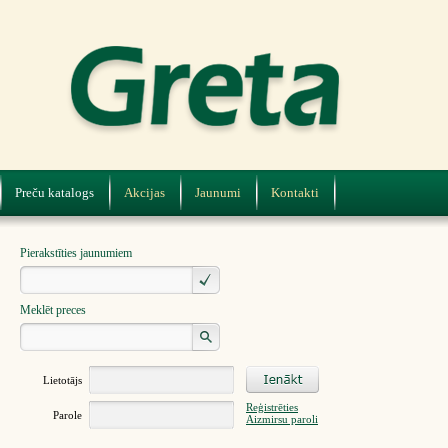
Preču katalogs
Akcijas
Jaunumi
Kontakti
Pierakstīties jaunumiem
Meklēt preces
Lietotājs
Reģistrēties
Parole
Aizmirsu paroli