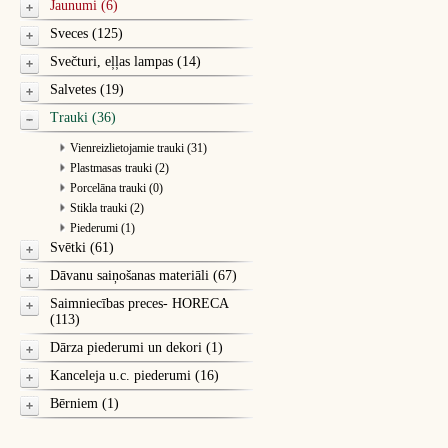
Jaunumi (6)
Sveces (125)
Svečturi, eļļas lampas (14)
Salvetes (19)
Trauki (36)
Vienreizlietojamie trauki (31)
Plastmasas trauki (2)
Porcelāna trauki (0)
Stikla trauki (2)
Piederumi (1)
Svētki (61)
Dāvanu saiņošanas materiāli (67)
Saimniecības preces- HORECA
(113)
Dārza piederumi un dekori (1)
Kanceleja u.c. piederumi (16)
Bērniem (1)