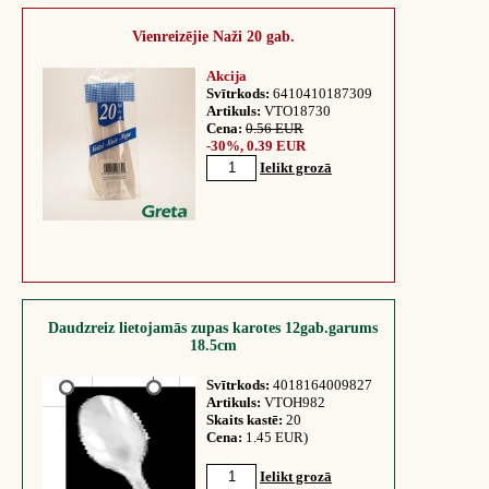
Vienreizējie Naži 20 gab.
Akcija
Svītrkods:
6410410187309
Artikuls:
VTO18730
Cena:
0.56 EUR
-30%, 0.39 EUR
Ielikt grozā
Daudzreiz lietojamās zupas karotes 12gab.garums
18.5cm
Svītrkods:
4018164009827
Artikuls:
VTOH982
Skaits kastē:
20
Cena:
1.45 EUR)
Ielikt grozā