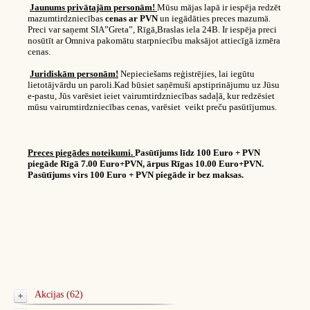
Jaunums privātajām personām!
Mūsu mājas lapā ir iespēja redzēt
mazumtirdzniecības
cenas ar PVN
un iegādāties preces mazumā.
Preci var saņemt SIA”Greta”, Rīgā,Braslas iela 24B. Ir iespēja preci
nosūtīt ar Omniva pakomātu starpniecību maksājot attiecīgā izmēra
cenas.
Juridiskām personām!
Nepieciešams reģistrējies, lai iegūtu
lietotājvārdu un paroli.Kad būsiet saņēmuši apstiprinājumu uz Jūsu
e-pastu, Jūs varēsiet ieiet vairumtirdzniecības sadaļā, kur redzēsiet
mūsu vairumtirdzniecības cenas, varēsiet veikt preču pasūtījumus.
Preces piegādes noteikumi.
Pasūtījums līdz 100 Euro + PVN
piegāde Rīgā 7.00 Euro+PVN, ārpus Rīgas 10.00 Euro+PVN.
Pasūtījums virs 100 Euro + PVN piegāde ir bez maksas.
Akcijas (62)