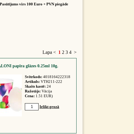
Pasūtījums virs 100 Euro + PVN piegāde
Lapa
<
1
2
3
4
>
LONI papīra glāzes 0.25ml 10g.
Svītrkods:
4018164222318
Artikuls:
VTH211-222
Skaits kastē:
24
Ražotājs:
Vācija
Cena:
1.51 EUR)
Ielikt grozā