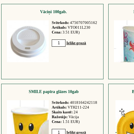
Vāciņi 100gab.
Svītrkods:
4750707005162
Artikuls:
VTO011L230
Cena:
3.51 EUR)
Ielikt grozā
SMILE papīra glāzes 10gab
B
Svītrkods:
4018164242118
Artikuls:
VTH211-224
Skaits kastē:
24
Ražotājs:
Vācija
Cena:
1.51 EUR)
Ielikt grozā