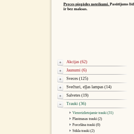
Preces piegādes noteikumi.
Pasūtījums lī
ir bez maksas.
Akcijas (62)
Jaunumi (6)
Sveces (125)
Svečturi, eļļas lampas (14)
Salvetes (19)
Trauki (36)
Vienreizlietojamie trauki (31)
Plastmasas trauki (2)
Porcelāna trauki (0)
Stikla trauki (2)