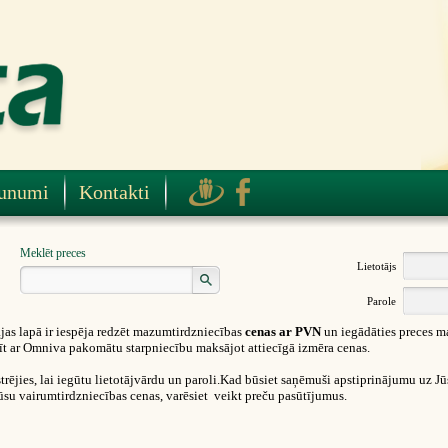
unumi
Kontakti
Meklēt preces
Lietotājs
Parole
as lapā ir iespēja redzēt mazumtirdzniecības
cenas ar PVN
un iegādāties preces m
ūtīt ar Omniva pakomātu starpniecību maksājot attiecīgā izmēra cenas.
rējies, lai iegūtu lietotājvārdu un paroli.Kad būsiet saņēmuši apstiprinājumu uz Jūsu
ūsu vairumtirdzniecības cenas, varēsiet veikt preču pasūtījumus.