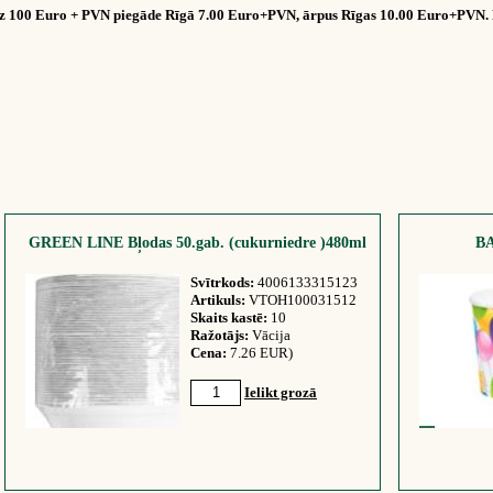
dz 100 Euro + PVN piegāde Rīgā 7.00 Euro+PVN, ārpus Rīgas 10.00 Euro+PVN. 
GREEN LINE Bļodas 50.gab. (cukurniedre )480ml
BA
Svītrkods:
4006133315123
Artikuls:
VTOH100031512
Skaits kastē:
10
Ražotājs:
Vācija
Cena:
7.26 EUR)
Ielikt grozā