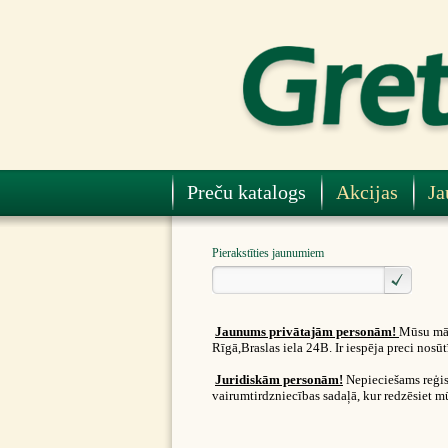
Preču katalogs
Akcijas
Ja
Pierakstīties jaunumiem
Jaunums privātajām personām!
Mūsu māj
Rīgā,Braslas iela 24B. Ir iespēja preci nos
Juridiskām personām!
Nepieciešams reģist
vairumtirdzniecības sadaļā, kur redzēsiet m