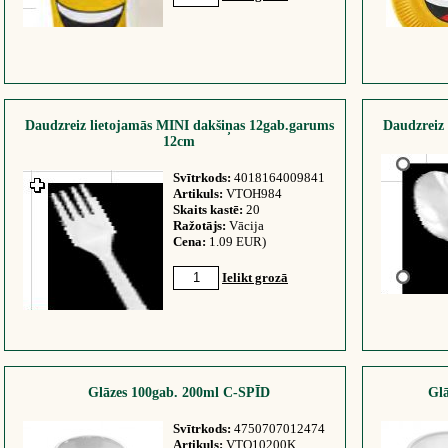
Daudzreiz lietojamās MINI dakšiņas 12gab.garums
Daudzreiz 
12cm
Svītrkods:
4018164009841
Artikuls:
VTOH984
Skaits kastē:
20
Ražotājs:
Vācija
Cena:
1.09 EUR)
Ielikt grozā
Glāzes 100gab. 200ml C-SPĪD
Gl
Svītrkods:
4750707012474
Artikuls:
VTO10200K