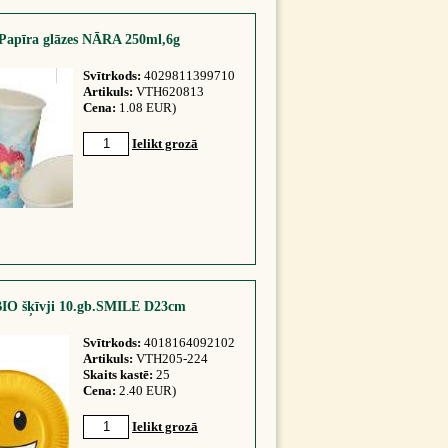
Papīra glāzes NĀRA 250ml,6g
Svītrkods:
4029811399710
Artikuls:
VTH620813
Cena:
1.08 EUR)
Ielikt grozā
IO šķīvji 10.gb.SMILE D23cm
Svītrkods:
4018164092102
Artikuls:
VTH205-224
Skaits kastē:
25
Cena:
2.40 EUR)
Ielikt grozā