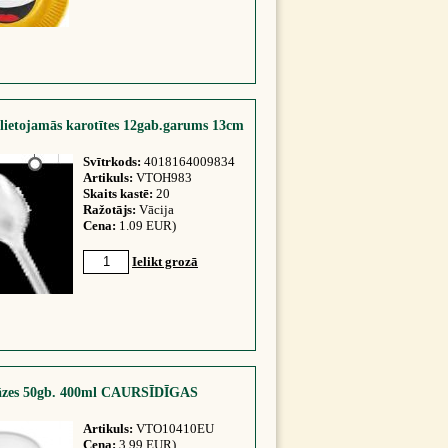
lietojamās karotītes 12gab.garums 13cm
Svītrkods:
4018164009834
Artikuls:
VTOH983
Skaits kastē:
20
Ražotājs:
Vācija
Cena:
1.09 EUR)
Ielikt grozā
āzes 50gb. 400ml CAURSĪDĪGAS
Artikuls:
VTO10410EU
Cena:
3.99 EUR)