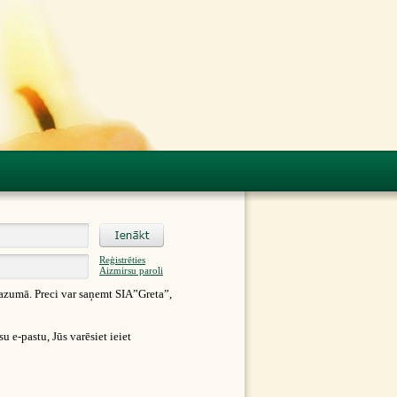
Reģistrēties
Aizmirsu paroli
azumā. Preci var saņemt SIA”Greta”,
 e-pastu, Jūs varēsiet ieiet