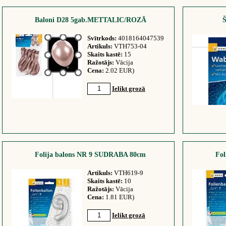
Baloni D28 5gab.METTALIC/ROZĀ
Svītrkods:
4018164047539
Artikuls:
VTH753-04
Skaits kastē:
15
Ražotājs:
Vācija
Cena:
2.02 EUR)
Ielikt grozā
Folija balons NR 9 SUDRABA 80cm
Fo
Artikuls:
VTH619-9
Skaits kastē:
10
Ražotājs:
Vācija
Cena:
1.81 EUR)
Ielikt grozā