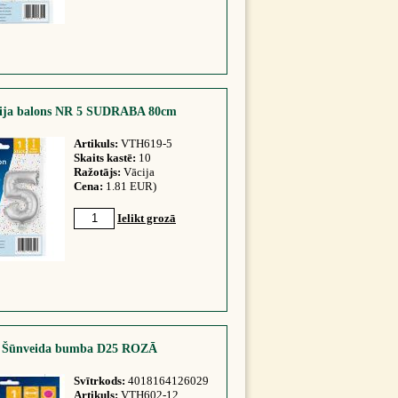
lija balons NR 5 SUDRABA 80cm
Artikuls:
VTH619-5
Skaits kastē:
10
Ražotājs:
Vācija
Cena:
1.81 EUR)
Ielikt grozā
Šūnveida bumba D25 ROZĀ
Svītrkods:
4018164126029
Artikuls:
VTH602-12