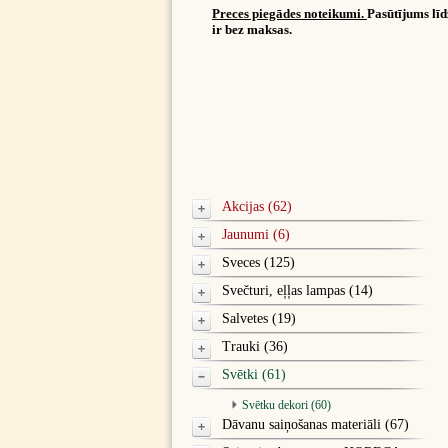
Preces piegādes noteikumi.
Pasūtījums lī
ir bez maksas.
Akcijas (62)
Jaunumi (6)
Sveces (125)
Svečturi, eļļas lampas (14)
Salvetes (19)
Trauki (36)
Svētki (61)
Svētku dekori (60)
Dāvanu saiņošanas materiāli (67)