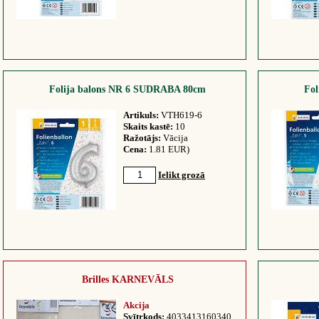
Folija balons NR 6 SUDRABA 80cm
Fo
Artikuls:
VTH619-6
Skaits kastē:
10
Ražotājs:
Vācija
Cena:
1.81 EUR)
Ielikt grozā
Brilles KARNEVĀLS
Akcija
Svītrkods:
4033413160340