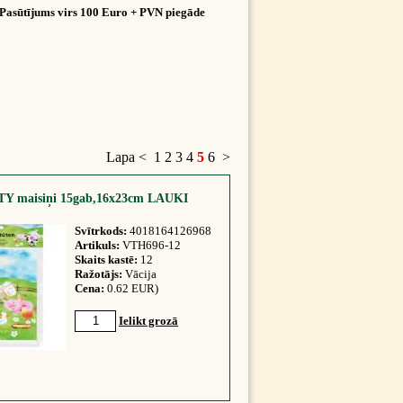
Pasūtījums virs 100 Euro + PVN piegāde
Lapa
<
1
2
3
4
5
6
>
Y maisiņi 15gab,16x23cm LAUKI
Svītrkods:
4018164126968
Artikuls:
VTH696-12
Skaits kastē:
12
Ražotājs:
Vācija
Cena:
0.62 EUR)
Ielikt grozā