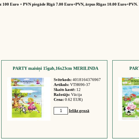
dz 100 Euro + PVN piegāde Rīgā 7.00 Euro+PVN, ārpus Rīgas 10.00 Euro+PVN. 
PARTY maisiņi 15gab,16x23cm MERILINDA
PART
Svītrkods:
4018164376967
Artikuls:
VTH696-37
Skaits kastē:
12
Ražotājs:
Vācija
Cena:
0.62 EUR)
Ielikt grozā