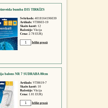
Šūnveida bumba D35 TIRKĪZS
Svītrkods:
4018164196039
Artikuls:
VTH603-19
Skaits kastē:
12
Ražotājs:
Vācija
Cena:
2.78 EUR)
Ielikt grozā
lija balons NR 7 SUDRABA 80cm
Artikuls:
VTH619-7
Skaits kastē:
10
Ražotājs:
Vācija
Cena:
1.81 EUR)
Ielikt grozā