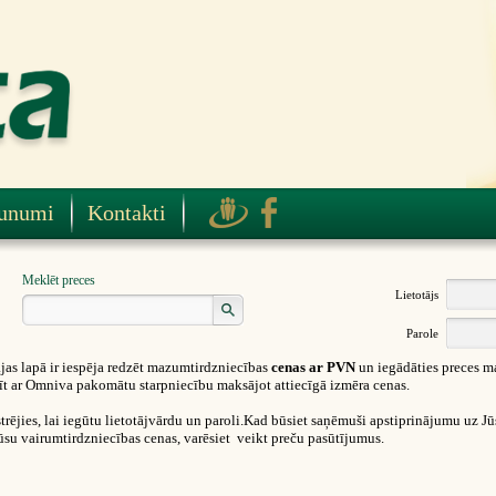
unumi
Kontakti
Meklēt preces
Lietotājs
Parole
as lapā ir iespēja redzēt mazumtirdzniecības
cenas ar PVN
un iegādāties preces m
ūtīt ar Omniva pakomātu starpniecību maksājot attiecīgā izmēra cenas.
rējies, lai iegūtu lietotājvārdu un paroli.Kad būsiet saņēmuši apstiprinājumu uz Jūsu
ūsu vairumtirdzniecības cenas, varēsiet veikt preču pasūtījumus.