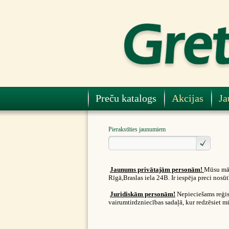
Preču katalogs
Akcijas
Ja
Pierakstīties jaunumiem
Jaunums privātajām personām!
Mūsu māj
Rīgā,Braslas iela 24B. Ir iespēja preci nos
Juridiskām personām!
Nepieciešams reģist
vairumtirdzniecības sadaļā, kur redzēsiet m