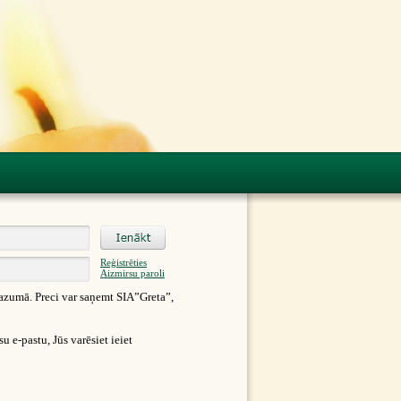
Reģistrēties
Aizmirsu paroli
azumā. Preci var saņemt SIA”Greta”,
 e-pastu, Jūs varēsiet ieiet