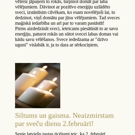
vēlreiz jāpaņem to rokās, turpinot domāt par laba
vēlējumiem. Dāvinot ar pozitīvo enerģiju uzlādēto
sveci, izstāstīsim cilvēkam, ko esam novēlējuši lai, to
dedzinot, viņš domātu par jūsu vēlējumiem. Tad sveces
maģiskā iedarbība un arī par to varam pastāstīt!
Pirms aizdedzināt sveci, ieteicams piesātināt to ar savu
enerģiju, paturot rokās un sūtot svecei labas domas vai
kādu savu vēlēšanos. Svece iededzama ar "dzīvo
uguni" vislabāk ir, ja to dara ar sērkociņiem.
Siltums un gaisma. Neaizmirstam
par sveču dienu 2.februārī!
Senie latviešu tautas ticējumi teic, ka 2. februārī