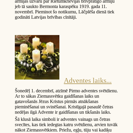
armijas uzvaru pār Rietumkrievijas brīvprātīgo armiju
jeb tā saukto Bermonta karaspēku 1919. gada 11.
novembrī. Pieminot šo notikumu, Lāčplēša dienā tiek
godināti Latvijas brīvības cīnītāji.
Adventes laiks...
Šonedēļ 1. decembrī, atzīmē Pirmo adventes svētdienu.
Ar to sākas Ziemassvētku gaidīšanas laiks un
gatavošanās Jēzus Kristus pirmās atnākšanas
pieminēšanai un svinēšanai. Kristīgajā pasaulē četras
nedēļas ilgā Advente ir gaidīšanas un tikšanās laiks.
Šā klusā laika simboli ir adventes vainags un četras
svecītes, kas tiek iedegtas katru svētdienu, arvien tuvāk
nākot Ziemassvētkiem. Priežu, egļu, tūju vai kadiķu