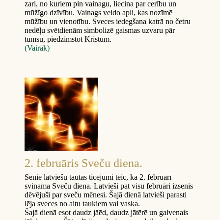
zari, no kuriem pin vainagu, liecina par cerību un
mūžīgo dzīvību. Vainags veido apli, kas nozīmē
mūžību un vienotību. Sveces iedegšana katrā no četru
nedēļu svētdienām simbolizē gaismas uzvaru pār
tumsu, piedzimstot Kristum.
(Vairāk)
2. februāris Sveču diena.
Senie latviešu tautas ticējumi teic, ka 2. februārī
svinama Sveču diena. Latvieši pat visu februāri izsenis
dēvējuši par sveču mēnesi. Šajā dienā latvieši parasti
lēja sveces no aitu taukiem vai vaska.
Šajā dienā esot daudz jāēd, daudz jātērē un galvenais