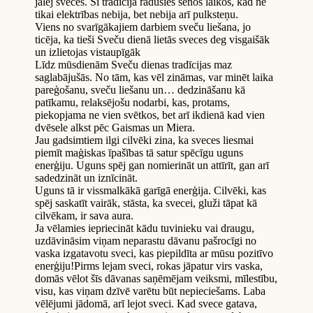
jālej sveces. Šī tradīcija radusies senos laikos, kad ne
tikai elektrības nebija, bet nebija arī pulksteņu.
Viens no svarīgākajiem darbiem sveču liešana, jo
ticēja, ka tieši Sveču dienā lietās s
veces deg visgaišāk
un izlietojas vistaupīgāk
Līdz mūsdienām Sveču dienas tradīcijas maz
saglabājušās. No tām, kas vēl zināmas, var minēt laika
pareģošanu, sveču liešanu un… dedzināšanu kā
patīkamu, relaksējošu nodarbi, kas, protams,
piekopjama ne vien svētkos, bet arī ikdienā kad vien
dvēsele alkst pēc Gaismas un Miera.
Jau gadsimtiem ilgi cilvēki zina, ka sveces liesmai
piemīt maģiskas īpašības tā satur spēcīgu uguns
enerģiju. Uguns spēj gan nomierināt un attīrīt, gan arī
sadedzināt un iznīcināt.
Uguns tā ir vissmalkākā garīgā enerģija. Cilvēki, kas
spēj saskatīt vairāk, stāsta, ka svecei, gluži tāpat kā
cilvēkam, ir sava aura.
Ja vēlamies iepriecināt kādu tuvinieku vai draugu,
uzdāvināsim viņam neparastu dāvanu pašrocīgi no
vaska izgatavotu sveci, kas piepildīta ar mūsu pozitīvo
enerģiju!Pirms lejam sveci, rokas jāpatur virs vaska,
domās vēlot šīs dāvanas saņēmējam veiksmi, mīlestību,
visu, kas viņam dzīvē varētu būt nepieciešams. Laba
vēlējumi jādomā, arī lejot sveci. Kad svece gatava,