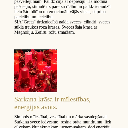
pašvērtējumam. Palīdz cīņā ar depresiju. Tā modina
pašcieņu, stimulē uz pareizu rīcību un palīdz ieraudzīt
lietu īsto būtību un emocionāli vājās vietas, stiprina
pacietību un iecietību.
SIA"Greta" tirdzniecībā galda sveces, cilindri, sveces
stikla traukos rozā krāsās. Sveces šajā krāsā ar
Magnoliju, Zefīru, rožu smaržām.
Sarkana krāsa ir mīlestības,
enerģijas avots.
Simbols mīlestībai, veselībai un mērķa sasniegšanai.
Sarkana svece iedvesmo, rosina prāta mundrumu, liek
cilvēkam kļūt aktīvākam, uzņēmīgākam, dod enerģiju,