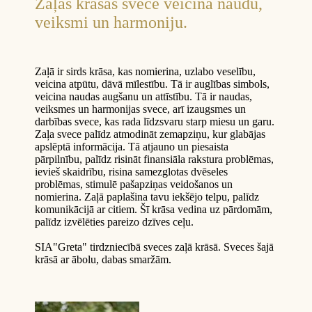
Zaļās krāsas svece veicina naudu,
veiksmi un harmoniju.
Zaļā ir sirds krāsa, kas nomierina, uzlabo veselību,
veicina atpūtu, dāvā mīlestību. Tā ir auglības simbols,
veicina naudas augšanu un attīstību. Tā ir naudas,
veiksmes un harmonijas svece, arī izaugsmes un
darbības svece, kas rada līdzsvaru starp miesu un garu.
Zaļa svece palīdz atmodināt zemapziņu, kur glabājas
apslēptā informācija. Tā atjauno un piesaista
pārpilnību, palīdz risināt finansiāla rakstura problēmas,
ievieš skaidrību, risina samezglotas dvēseles
problēmas, stimulē pašapziņas veidošanos un
nomierina. Zaļā paplašina tavu iekšējo telpu, palīdz
komunikācijā ar citiem. Šī krāsa vedina uz pārdomām,
palīdz izvēlēties pareizo dzīves ceļu.
SIA"Greta" tirdzniecībā sveces zaļā krāsā. Sveces šajā
krāsā ar ābolu, dabas smaržām.