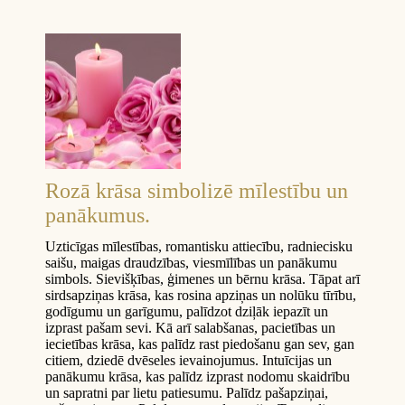
Rozā krāsa simbolizē mīlestību un
panākumus.
Uzticīgas mīlestības, romantisku attiecību, radniecisku
saišu, maigas draudzības, viesmīlības un panākumu
simbols. Sievišķības, ģimenes un bērnu krāsa. Tāpat arī
sirdsapziņas krāsa, kas rosina apziņas un nolūku tīrību,
godīgumu un garīgumu, palīdzot dziļāk iepazīt un
izprast pašam sevi. Kā arī salabšanas, pacietības un
iecietības krāsa, kas palīdz rast piedošanu gan sev, gan
citiem, dziedē dvēseles ievainojumus. Intuīcijas un
panākumu krāsa, kas palīdz izprast nodomu skaidrību
un sapratni par lietu patiesumu. Palīdz pašapziņai,