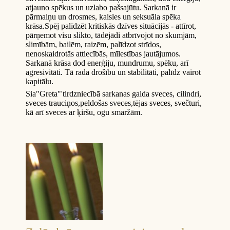
atjauno spēkus un uzlabo pašsajūtu. Sarkanā ir
pārmaiņu un drosmes, kaisles un seksuāla spēka
krāsa.Spēj palīdzēt kritiskās dzīves situācijās - attīrot,
pārņemot visu slikto, tādējādi atbrīvojot no skumjām,
slimībām, bailēm, raizēm, palīdzot strīdos,
nenoskaidrotās attiecībās, mīlestības jautājumos.
Sarkanā krāsa dod enerģiju, mundrumu, spēku, arī
agresivitāti. Tā rada drošību un stabilitāti, palīdz vairot
kapitālu.
Sia"Greta"'tirdzniecībā sarkanas galda sveces, cilindri,
sveces trauciņos,peldošas sveces,tējas sveces, svečturi,
kā arī sveces ar ķiršu, ogu smaržām.