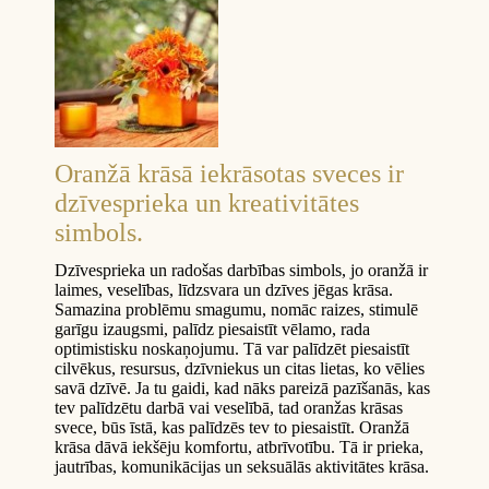
Oranžā krāsā iekrāsotas sveces ir
dzīvesprieka un kreativitātes
simbols.
Dzīvesprieka un radošas darbības simbols, jo oranžā ir
laimes, veselības, līdzsvara un dzīves jēgas krāsa.
Samazina problēmu smagumu, nomāc raizes, stimulē
garīgu izaugsmi, palīdz piesaistīt vēlamo, rada
optimistisku noskaņojumu. Tā var palīdzēt piesaistīt
cilvēkus, resursus, dzīvniekus un citas lietas, ko vēlies
savā dzīvē. Ja tu gaidi, kad nāks pareizā pazīšanās, kas
tev palīdzētu darbā vai veselībā, tad oranžas krāsas
svece, būs īstā, kas palīdzēs tev to piesaistīt. Oranžā
krāsa dāvā iekšēju komfortu, atbrīvotību. Tā ir prieka,
jautrības, komunikācijas un seksuālās aktivitātes krāsa.