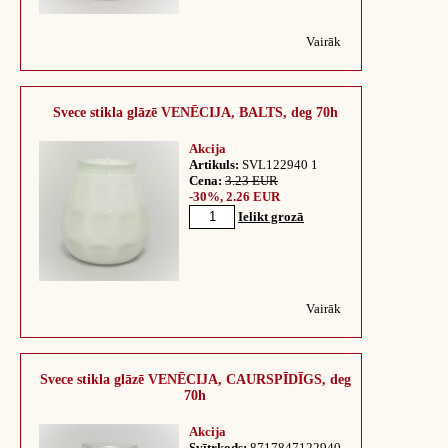
Vairāk
Svece stikla glāzē VENĒCIJA, BALTS, deg 70h
Akcija
Artikuls:
SVL122940 1
Cena:
3.23 EUR
-30%, 2.26 EUR
Ielikt grozā
Vairāk
Svece stikla glāzē VENĒCIJA, CAURSPĪDĪGS, deg
70h
Akcija
Svītrkods:
8717847122940