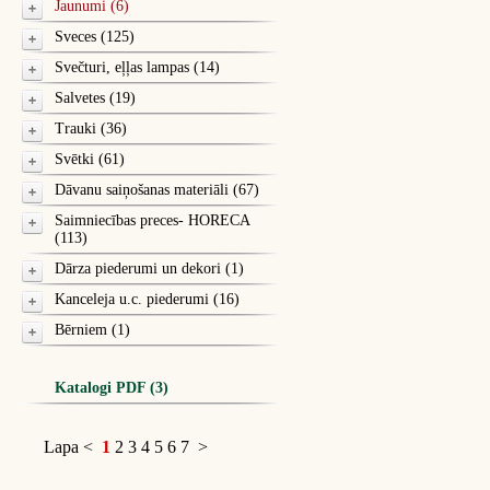
Jaunumi (6)
Sveces (125)
Svečturi, eļļas lampas (14)
Salvetes (19)
Trauki (36)
Svētki (61)
Dāvanu saiņošanas materiāli (67)
Saimniecības preces- HORECA
(113)
Dārza piederumi un dekori (1)
Kanceleja u.c. piederumi (16)
Bērniem (1)
Katalogi PDF (3)
Lapa
<
1
2
3
4
5
6
7
>