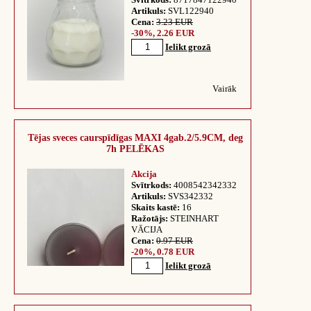
Artikuls:
SVL122940
Cena:
3.23 EUR
-30%, 2.26 EUR
Ielikt grozā
Vairāk
Tējas sveces caurspīdīgas MAXI 4gab.2/5.9CM, deg
7h PELĒKAS
Akcija
Svītrkods:
4008542342332
Artikuls:
SVS342332
Skaits kastē:
16
Ražotājs:
STEINHART
VĀCIJA
Cena:
0.97 EUR
-20%, 0.78 EUR
Ielikt grozā