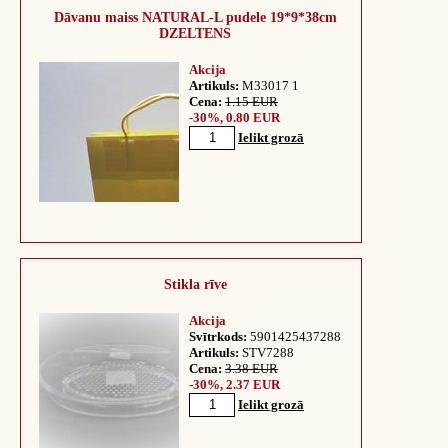
Dāvanu maiss NATURAL-L pudele 19*9*38cm
DZELTENS
Akcija
Artikuls:
M33017 1
Cena:
1.15 EUR
-30%, 0.80 EUR
Ielikt grozā
Stikla rīve
Akcija
Svītrkods:
5901425437288
Artikuls:
STV7288
Cena:
3.38 EUR
-30%, 2.37 EUR
Ielikt grozā