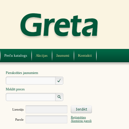
Preču katalogs
Akcijas
Jaunumi
Kontakti
Pierakstīties jaunumiem
Meklēt preces
Lietotājs
Reģistrēties
Parole
Aizmirsu paroli