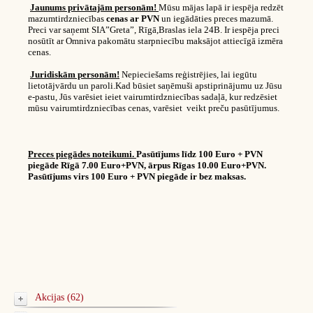
Jaunums privātajām personām!
Mūsu mājas lapā ir iespēja redzēt
mazumtirdzniecības
cenas ar PVN
un iegādāties preces mazumā.
Preci var saņemt SIA”Greta”, Rīgā,Braslas iela 24B. Ir iespēja preci
nosūtīt ar Omniva pakomātu starpniecību maksājot attiecīgā izmēra
cenas.
Juridiskām personām!
Nepieciešams reģistrējies, lai iegūtu
lietotājvārdu un paroli.Kad būsiet saņēmuši apstiprinājumu uz Jūsu
e-pastu, Jūs varēsiet ieiet vairumtirdzniecības sadaļā, kur redzēsiet
mūsu vairumtirdzniecības cenas, varēsiet veikt preču pasūtījumus.
Preces piegādes noteikumi.
Pasūtījums līdz 100 Euro + PVN
piegāde Rīgā 7.00 Euro+PVN, ārpus Rīgas 10.00 Euro+PVN.
Pasūtījums virs 100 Euro + PVN piegāde ir bez maksas.
Akcijas (62)