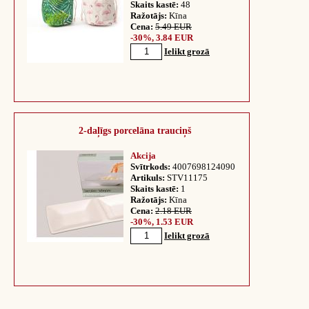
Skaits kastē:
48
Ražotājs:
Kīna
Cena:
5.49 EUR
-30%, 3.84 EUR
Ielikt grozā
2-daļīgs porcelāna trauciņš
Akcija
Svītrkods:
4007698124090
Artikuls:
STV11175
Skaits kastē:
1
Ražotājs:
Kīna
Cena:
2.18 EUR
-30%, 1.53 EUR
Ielikt grozā