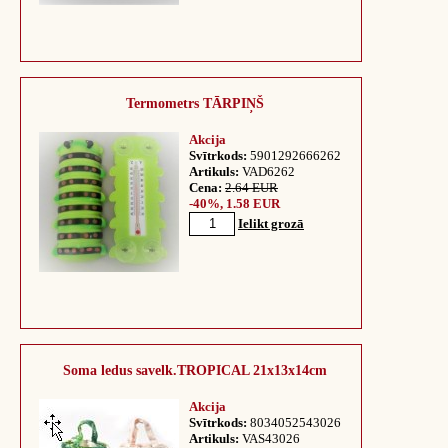
Termometrs TĀRPIŅŠ
Akcija
Svītrkods:
5901292666262
Artikuls:
VAD6262
Cena:
2.64 EUR
-40%, 1.58 EUR
Ielikt grozā
Soma ledus savelk.TROPICAL 21x13x14cm
Akcija
Svītrkods:
8034052543026
Artikuls:
VAS43026