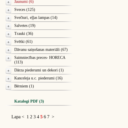
Jaunumi (6)
Sveces (125)
Svečturi, eļļas lampas (14)
Salvetes (19)
Trauki (36)
Svētki (61)
Dāvanu saiņošanas materiāli (67)
Saimniecības preces- HORECA
(113)
Dārza piederumi un dekori (1)
Kanceleja u.c. piederumi (16)
Bērniem (1)
Katalogi PDF (3)
Lapa
<
1
2
3
4
5
6
7
>