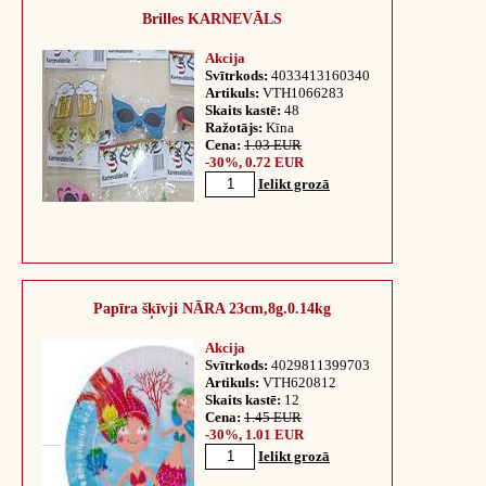
Brilles KARNEVĀLS
Akcija
Svītrkods:
4033413160340
Artikuls:
VTH1066283
Skaits kastē:
48
Ražotājs:
Kīna
Cena:
1.03 EUR
-30%, 0.72 EUR
Ielikt grozā
Papīra šķīvji NĀRA 23cm,8g.0.14kg
Akcija
Svītrkods:
4029811399703
Artikuls:
VTH620812
Skaits kastē:
12
Cena:
1.45 EUR
-30%, 1.01 EUR
Ielikt grozā