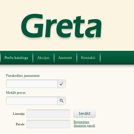
Preču katalogs
Akcijas
Jaunumi
Kontakti
Pierakstīties jaunumiem
Meklēt preces
Lietotājs
Reģistrēties
Parole
Aizmirsu paroli