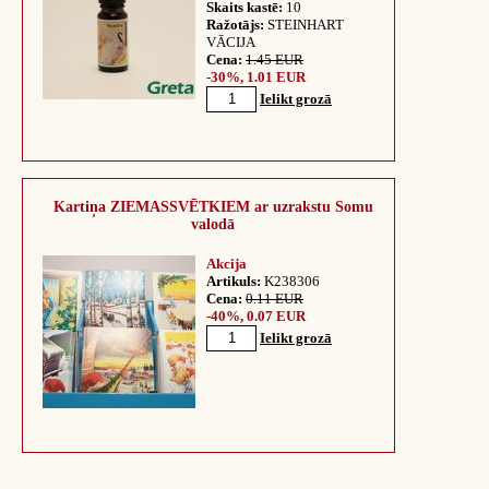
Skaits kastē:
10
Ražotājs:
STEINHART
VĀCIJA
Cena:
1.45 EUR
-30%, 1.01 EUR
Ielikt grozā
Kartiņa ZIEMASSVĒTKIEM ar uzrakstu Somu
valodā
Akcija
Artikuls:
K238306
Cena:
0.11 EUR
-40%, 0.07 EUR
Ielikt grozā