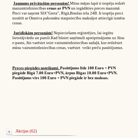
Jaunums privātajām personām!
Mūsu mājas lapā ir iespēja redzēt
mazumtirdzniecības
cenas ar PVN
un iegādāties preces mazumā.
Preci var saņemt SIA”Greta”, Rīgā,Braslas iela 24B. Ir iespēja preci
nosūtīt ar Omniva pakomātu starpniecību maksājot attiecīgā izmēra
cenas.
Juridiskām personām!
Nepieciešams reģistrējies, lai iegūtu
lietotājvārdu un paroli.Kad būsiet saņēmuši apstiprinājumu uz Jūsu
e-pastu, Jūs varēsiet ieiet vairumtirdzniecības sadaļā, kur redzēsiet
mūsu vairumtirdzniecības cenas, varēsiet veikt preču pasūtījumus.
Preces piegādes noteikumi.
Pasūtījums līdz 100 Euro + PVN
piegāde Rīgā 7.00 Euro+PVN, ārpus Rīgas 10.00 Euro+PVN.
Pasūtījums virs 100 Euro + PVN piegāde ir bez maksas.
Akcijas (62)