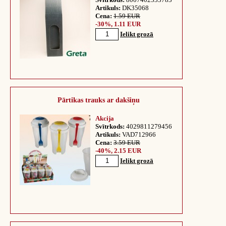
Artikuls:
DK35068
Cena:
1.59 EUR
-30%, 1.11 EUR
Ielikt grozā
Pārtikas trauks ar dakšiņu
Akcija
Svītrkods:
4029811279456
Artikuls:
VAD712966
Cena:
3.59 EUR
-40%, 2.15 EUR
Ielikt grozā