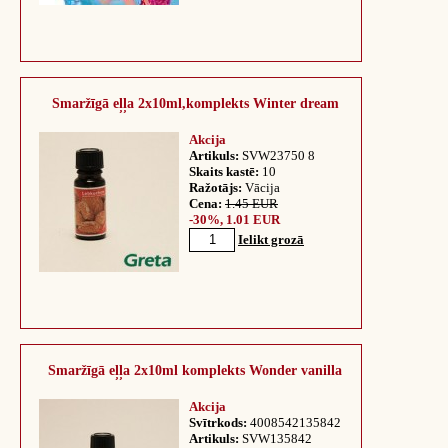
Smaržīgā eļļa 2x10ml,komplekts Winter dream
Akcija
Artikuls:
SVW23750 8
Skaits kastē:
10
Ražotājs:
Vācija
Cena:
1.45 EUR
-30%, 1.01 EUR
Ielikt grozā
Smaržīgā eļļa 2x10ml komplekts Wonder vanilla
Akcija
Svītrkods:
4008542135842
Artikuls:
SVW135842