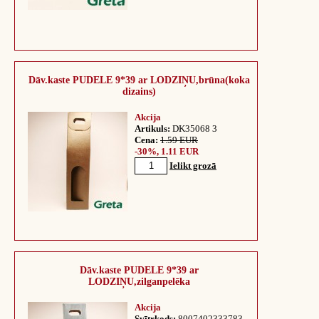
Dāv.kaste PUDELE 9*39 ar LODZIŅU,brūna(koka
dizains)
Akcija
Artikuls:
DK35068 3
Cena:
1.59 EUR
-30%, 1.11 EUR
Ielikt grozā
Dāv.kaste PUDELE 9*39 ar
LODZIŅU,zilganpelēka
Akcija
Svītrkods:
8007402333783