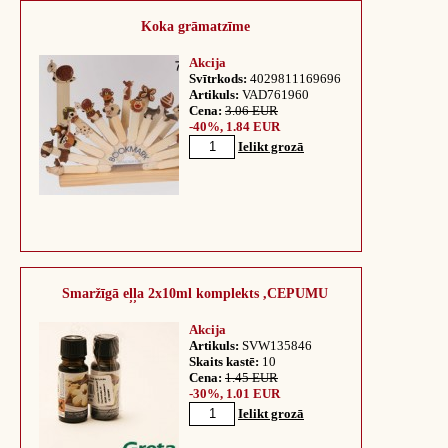
Koka grāmatzīme
Akcija
Svītrkods:
4029811169696
Artikuls:
VAD761960
Cena:
3.06 EUR
-40%, 1.84 EUR
Ielikt grozā
Smaržīgā eļļa 2x10ml komplekts ,CEPUMU
Akcija
Artikuls:
SVW135846
Skaits kastē:
10
Cena:
1.45 EUR
-30%, 1.01 EUR
Ielikt grozā