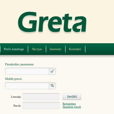
Preču katalogs
Akcijas
Jaunumi
Kontakti
Pierakstīties jaunumiem
Meklēt preces
Lietotājs
Reģistrēties
Parole
Aizmirsu paroli