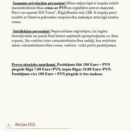
Jaunums privātajām personām!
Mūsu mājas lapā ir iespēja redzēt
mazumtirdzniecības
cenas ar PVN
un iegādāties preces mazumā.
Preci var saņemt SIA”Greta”, Rīgā,Braslas iela 24B. Ir iespēja preci
nosūtīt ar Omniva pakomātu starpniecību maksājot attiecīgā izmēra
cenas.
Juridiskām personām!
Nepieciešams reģistrējies, lai iegūtu
lietotājvārdu un paroli.Kad būsiet saņēmuši apstiprinājumu uz Jūsu
e-pastu, Jūs varēsiet ieiet vairumtirdzniecības sadaļā, kur redzēsiet
mūsu vairumtirdzniecības cenas, varēsiet veikt preču pasūtījumus.
Preces piegādes noteikumi.
Pasūtījums līdz 100 Euro + PVN
piegāde Rīgā 7.00 Euro+PVN, ārpus Rīgas 10.00 Euro+PVN.
Pasūtījums virs 100 Euro + PVN piegāde ir bez maksas.
Akcijas (62)