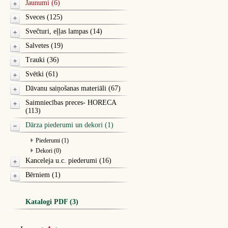
Jaunumi (6)
Sveces (125)
Svečturi, eļļas lampas (14)
Salvetes (19)
Trauki (36)
Svētki (61)
Dāvanu saiņošanas materiāli (67)
Saimniecības preces- HORECA
(113)
Dārza piederumi un dekori (1)
Piederumi (1)
Dekori (0)
Kanceleja u.c. piederumi (16)
Bērniem (1)
Katalogi PDF (3)