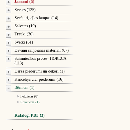
Jaunumi (6)
Sveces (125)
Svečturi, eļļas lampas (14)
Salvetes (19)
Trauki (36)
Svētki (61)
Dāvanu saiņošanas materiāli (67)
Saimniecības preces- HORECA
(113)
Dārza piederumi un dekori (1)
Kanceleja u.c. piederumi (16)
Bērniem (1)
Peldlietas (0)
Rotaļlietas (1)
Katalogi PDF (3)