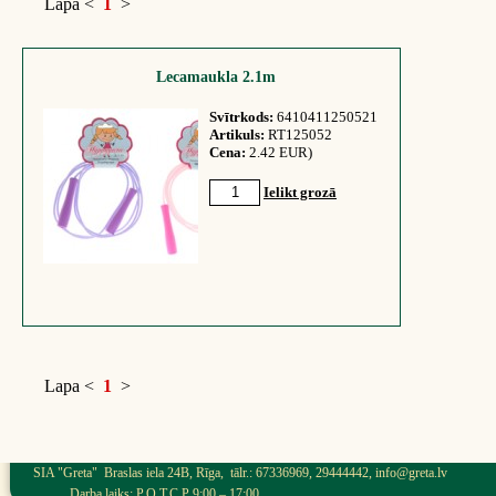
Lapa
<
1
>
Lecamaukla 2.1m
Svītrkods:
6410411250521
Artikuls:
RT125052
Cena:
2.42 EUR)
Ielikt grozā
Lapa
<
1
>
SIA "Greta" Braslas iela 24B, Rīga, tālr.: 67336969, 29444442, info@greta.lv
Darba laiks: P,O,T,C,P 9:00 – 17:00