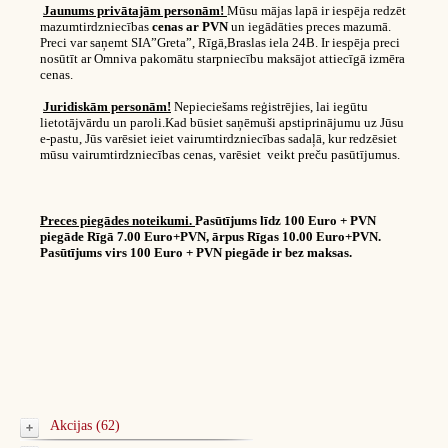
Jaunums privātajām personām!
Mūsu mājas lapā ir iespēja redzēt
mazumtirdzniecības
cenas ar PVN
un iegādāties preces mazumā.
Preci var saņemt SIA”Greta”, Rīgā,Braslas iela 24B. Ir iespēja preci
nosūtīt ar Omniva pakomātu starpniecību maksājot attiecīgā izmēra
cenas.
Juridiskām personām!
Nepieciešams reģistrējies, lai iegūtu
lietotājvārdu un paroli.Kad būsiet saņēmuši apstiprinājumu uz Jūsu
e-pastu, Jūs varēsiet ieiet vairumtirdzniecības sadaļā, kur redzēsiet
mūsu vairumtirdzniecības cenas, varēsiet veikt preču pasūtījumus.
Preces piegādes noteikumi.
Pasūtījums līdz 100 Euro + PVN
piegāde Rīgā 7.00 Euro+PVN, ārpus Rīgas 10.00 Euro+PVN.
Pasūtījums virs 100 Euro + PVN piegāde ir bez maksas.
Akcijas (62)