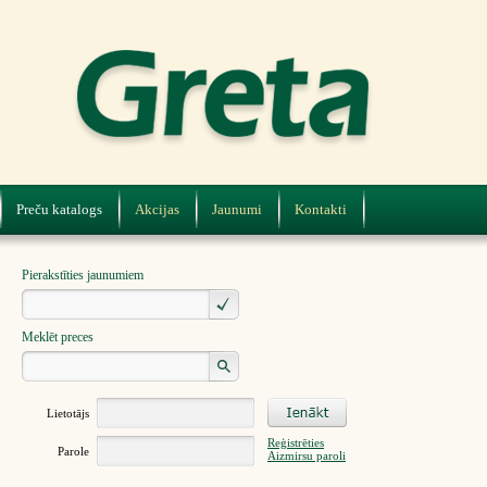
Preču katalogs
Akcijas
Jaunumi
Kontakti
Pierakstīties jaunumiem
Meklēt preces
Lietotājs
Reģistrēties
Parole
Aizmirsu paroli