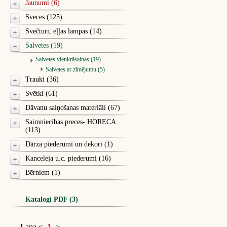
Jaunumi (6)
Sveces (125)
Svečturi, eļļas lampas (14)
Salvetes (19)
Salvetes vienkrāsainas (19)
Salvetes ar zīmējumu (5)
Trauki (36)
Svētki (61)
Dāvanu saiņošanas materiāli (67)
Saimniecības preces- HORECA
(113)
Dārza piederumi un dekori (1)
Kanceleja u.c. piederumi (16)
Bērniem (1)
Katalogi PDF (3)
Lapa
<
1
>