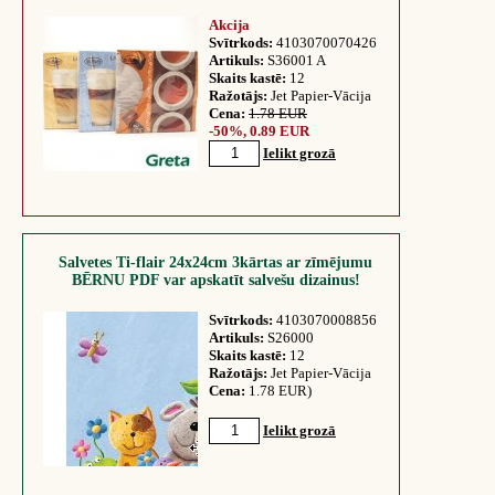
Akcija
Svītrkods:
4103070070426
Artikuls:
S36001 A
Skaits kastē:
12
Ražotājs:
Jet Papier-Vācija
Cena:
1.78 EUR
-50%, 0.89 EUR
Ielikt grozā
Salvetes Ti-flair 24x24cm 3kārtas ar zīmējumu
BĒRNU PDF var apskatīt salvešu dizainus!
Svītrkods:
4103070008856
Artikuls:
S26000
Skaits kastē:
12
Ražotājs:
Jet Papier-Vācija
Cena:
1.78 EUR)
Ielikt grozā