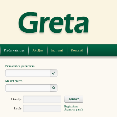
Preču katalogs
Akcijas
Jaunumi
Kontakti
Pierakstīties jaunumiem
Meklēt preces
Lietotājs
Reģistrēties
Parole
Aizmirsu paroli