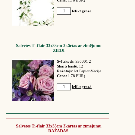
Cena:
1.78 EUR)
Ielikt grozā
Salvetes Ti-flair 33x33cm 3kārtas ar zīmējumu
ZIEDI
Svītrkods:
S36001 2
Skaits kastē:
12
Ražotājs:
Jet Papier-Vācija
Cena:
1.78 EUR)
Ielikt grozā
Salvetes Ti-flair 33x33cm 3kārtas ar zīmējumu
DAŽĀDAS.