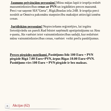
Jaunums privātajām personām!
Mūsu mājas lapā ir iespēja redzēt
mazumtirdzniecības
cenas ar PVN
un iegādāties preces mazumā.
Preci var saņemt SIA”Greta”, Rīgā,Braslas iela 24B. Ir iespēja preci
nosūtīt ar Omniva pakomātu starpniecību maksājot attiecīgā izmēra
cenas.
Juridiskām personām!
Nepieciešams reģistrējies, lai iegūtu
lietotājvārdu un paroli.Kad būsiet saņēmuši apstiprinājumu uz Jūsu
e-pastu, Jūs varēsiet ieiet vairumtirdzniecības sadaļā, kur redzēsiet
mūsu vairumtirdzniecības cenas, varēsiet veikt preču pasūtījumus.
Preces piegādes noteikumi.
Pasūtījums līdz 100 Euro + PVN
piegāde Rīgā 7.00 Euro+PVN, ārpus Rīgas 10.00 Euro+PVN.
Pasūtījums virs 100 Euro + PVN piegāde ir bez maksas.
Akcijas (62)