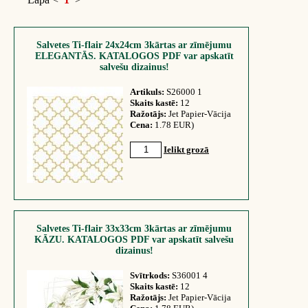
Salvetes Ti-flair 24x24cm 3kārtas ar zīmējumu
ELEGANTĀS. KATALOGOS PDF var apskatīt
salvešu dizainus!
Artikuls:
S26000 1
Skaits kastē:
12
Ražotājs:
Jet Papier-Vācija
Cena:
1.78 EUR)
Ielikt grozā
Salvetes Ti-flair 33x33cm 3kārtas ar zīmējumu
KĀZU. KATALOGOS PDF var apskatīt salvešu
dizainus!
Svītrkods:
S36001 4
Skaits kastē:
12
Ražotājs:
Jet Papier-Vācija