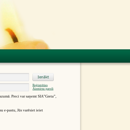
Reģistrēties
Aizmirsu paroli
azumā. Preci var saņemt SIA”Greta”,
 e-pastu, Jūs varēsiet ieiet