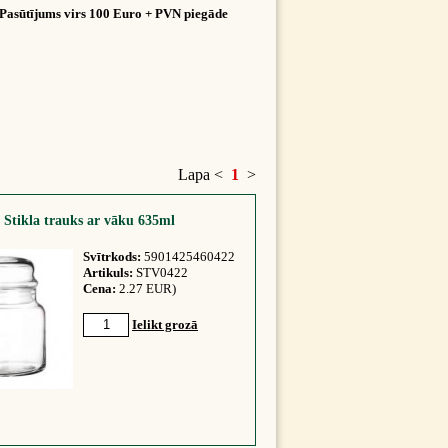
Pasūtījums virs 100 Euro + PVN piegāde
Lapa
<
1
>
Stikla trauks ar vāku 635ml
Svītrkods:
5901425460422
Artikuls:
STV0422
Cena:
2.27 EUR)
Ielikt grozā