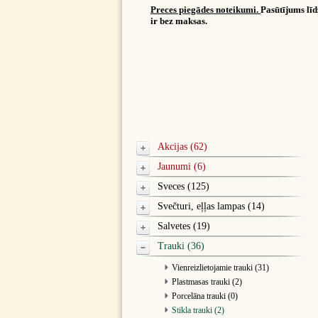
Preces piegādes noteikumi.
Pasūtījums lī
ir bez maksas.
Akcijas (62)
Jaunumi (6)
Sveces (125)
Svečturi, eļļas lampas (14)
Salvetes (19)
Trauki (36)
Vienreizlietojamie trauki (31)
Plastmasas trauki (2)
Porcelāna trauki (0)
Stikla trauki (2)