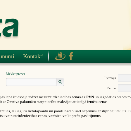
unumi
Kontakti
Meklēt preces
Lietotājs
Parole
as lapā ir iespēja redzēt mazumtirdzniecības
cenas ar PVN
un iegādāties preces m
ūtīt ar Omniva pakomātu starpniecību maksājot attiecīgā izmēra cenas.
rējies, lai iegūtu lietotājvārdu un paroli.Kad būsiet saņēmuši apstiprinājumu uz Jūsu
ūsu vairumtirdzniecības cenas, varēsiet veikt preču pasūtījumus.