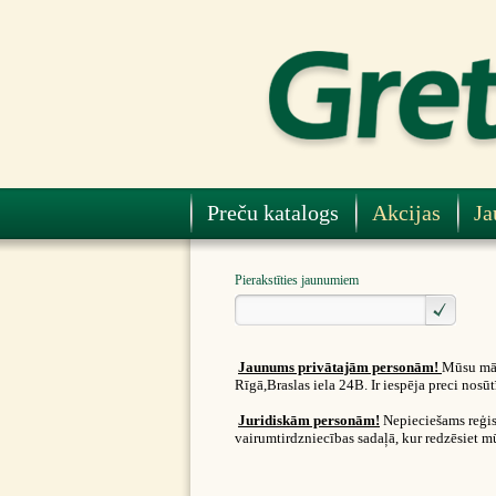
Preču katalogs
Akcijas
Ja
Pierakstīties jaunumiem
Jaunums privātajām personām!
Mūsu māj
Rīgā,Braslas iela 24B. Ir iespēja preci nos
Juridiskām personām!
Nepieciešams reģist
vairumtirdzniecības sadaļā, kur redzēsiet m