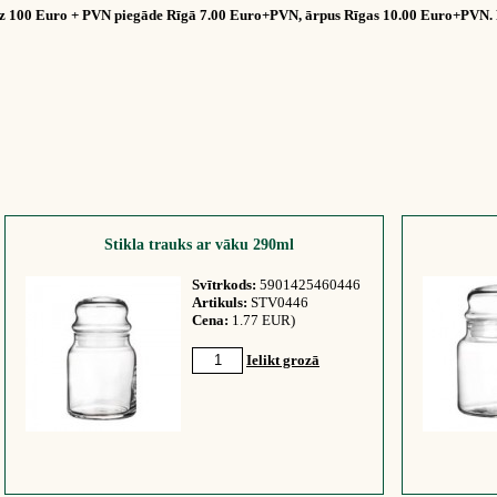
dz 100 Euro + PVN piegāde Rīgā 7.00 Euro+PVN, ārpus Rīgas 10.00 Euro+PVN. 
Stikla trauks ar vāku 290ml
Svītrkods:
5901425460446
Artikuls:
STV0446
Cena:
1.77 EUR)
Ielikt grozā