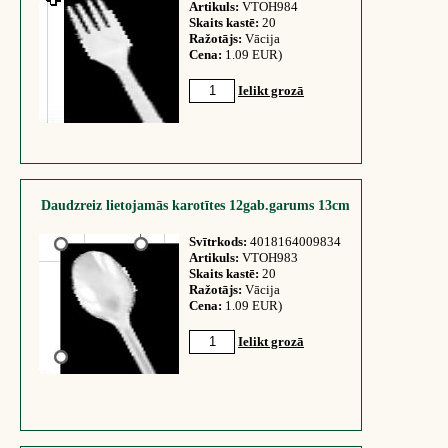
Artikuls:
VTOH984
Skaits kastē:
20
Ražotājs:
Vācija
Cena:
1.09 EUR)
Ielikt grozā
Daudzreiz lietojamās karotītes 12gab.garums 13cm
Svītrkods:
4018164009834
Artikuls:
VTOH983
Skaits kastē:
20
Ražotājs:
Vācija
Cena:
1.09 EUR)
Ielikt grozā