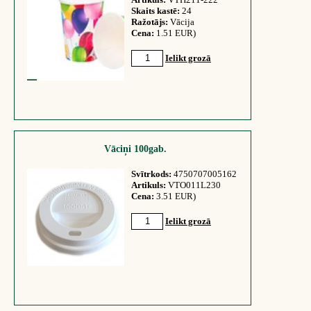
Skaits kastē:
24
Ražotājs:
Vācija
Cena:
1.51 EUR)
Ielikt grozā
Vāciņi 100gab.
Svītrkods:
4750707005162
Artikuls:
VTO011L230
Cena:
3.51 EUR)
Ielikt grozā