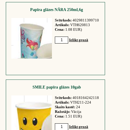
Papīra glāzes NĀRA 250ml,6g
Svītrkods:
4029811399710
Artikuls:
VTH620813
Cena:
1.08 EUR)
Ielikt grozā
SMILE papīra glāzes 10gab
Svītrkods:
4018164242118
Artikuls:
VTH211-224
Skaits kastē:
24
Ražotājs:
Vācija
Cena:
1.51 EUR)
Ielikt grozā