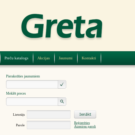
Preču katalogs
Akcijas
Jaunumi
Kontakti
Pierakstīties jaunumiem
Meklēt preces
Lietotājs
Reģistrēties
Parole
Aizmirsu paroli