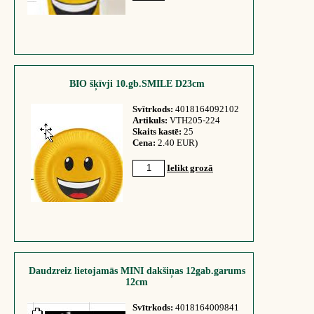
BIO šķīvji 10.gb.SMILE D23cm
Svītrkods:
4018164092102
Artikuls:
VTH205-224
Skaits kastē:
25
Cena:
2.40 EUR)
Ielikt grozā
Daudzreiz lietojamās MINI dakšiņas 12gab.garums
12cm
Svītrkods:
4018164009841