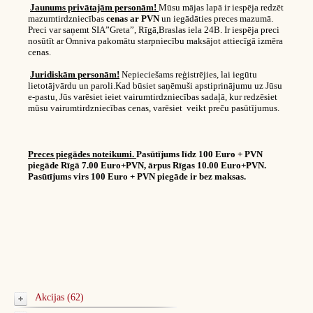
Jaunums privātajām personām!
Mūsu mājas lapā ir iespēja redzēt
mazumtirdzniecības
cenas ar PVN
un iegādāties preces mazumā.
Preci var saņemt SIA”Greta”, Rīgā,Braslas iela 24B. Ir iespēja preci
nosūtīt ar Omniva pakomātu starpniecību maksājot attiecīgā izmēra
cenas.
Juridiskām personām!
Nepieciešams reģistrējies, lai iegūtu
lietotājvārdu un paroli.Kad būsiet saņēmuši apstiprinājumu uz Jūsu
e-pastu, Jūs varēsiet ieiet vairumtirdzniecības sadaļā, kur redzēsiet
mūsu vairumtirdzniecības cenas, varēsiet veikt preču pasūtījumus.
Preces piegādes noteikumi.
Pasūtījums līdz 100 Euro + PVN
piegāde Rīgā 7.00 Euro+PVN, ārpus Rīgas 10.00 Euro+PVN.
Pasūtījums virs 100 Euro + PVN piegāde ir bez maksas.
Akcijas (62)