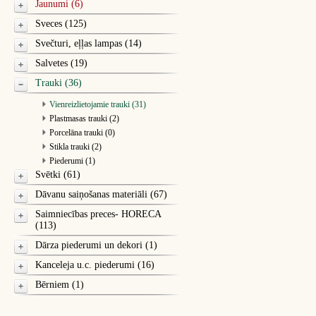
Jaunumi (6)
Sveces (125)
Svečturi, eļļas lampas (14)
Salvetes (19)
Trauki (36)
Vienreizlietojamie trauki (31)
Plastmasas trauki (2)
Porcelāna trauki (0)
Stikla trauki (2)
Piederumi (1)
Svētki (61)
Dāvanu saiņošanas materiāli (67)
Saimniecības preces- HORECA
(113)
Dārza piederumi un dekori (1)
Kanceleja u.c. piederumi (16)
Bērniem (1)