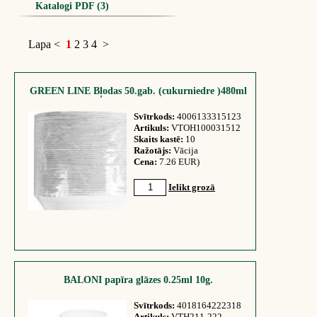
Katalogi PDF (3)
Lapa
<
1
2
3
4
>
GREEN LINE Bļodas 50.gab. (cukurniedre )480ml
Svītrkods:
4006133315123
Artikuls:
VTOH100031512
Skaits kastē:
10
Ražotājs:
Vācija
Cena:
7.26 EUR)
Ielikt grozā
BALONI papīra glāzes 0.25ml 10g.
Svītrkods:
4018164222318
Artikuls:
VTH211-222