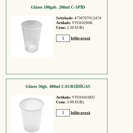
Glāzes 100gab. 200ml C-SPĪD
Svītrkods:
4750707012474
Artikuls:
VTO10200K
Cena:
2.30 EUR)
Ielikt grozā
Glāzes 50gb. 400ml CAURSĪDĪGAS
Artikuls:
VTO10410EU
Cena:
3.99 EUR)
Ielikt grozā