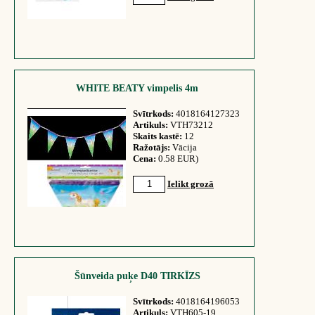
WHITE BEATY vimpelis 4m
Svītrkods:
4018164127323
Artikuls:
VTH73212
Skaits kastē:
12
Ražotājs:
Vācija
Cena:
0.58 EUR)
Ielikt grozā
Šūnveida puķe D40 TIRKĪZS
Svītrkods:
4018164196053
Artikuls:
VTH605-19