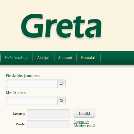
Preču katalogs
Akcijas
Jaunumi
Kontakti
Pierakstīties jaunumiem
Meklēt preces
Lietotājs
Reģistrēties
Parole
Aizmirsu paroli