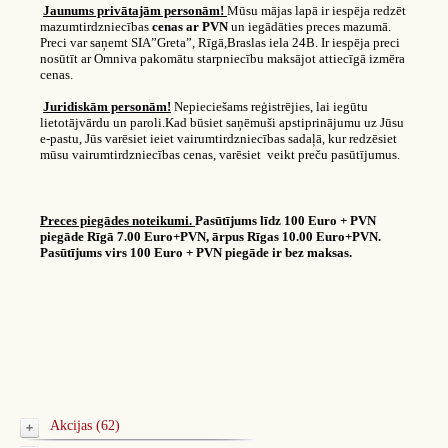
Jaunums privātajām personām!
Mūsu mājas lapā ir iespēja redzēt
mazumtirdzniecības
cenas ar PVN
un iegādāties preces mazumā.
Preci var saņemt SIA”Greta”, Rīgā,Braslas iela 24B. Ir iespēja preci
nosūtīt ar Omniva pakomātu starpniecību maksājot attiecīgā izmēra
cenas.
Juridiskām personām!
Nepieciešams reģistrējies, lai iegūtu
lietotājvārdu un paroli.Kad būsiet saņēmuši apstiprinājumu uz Jūsu
e-pastu, Jūs varēsiet ieiet vairumtirdzniecības sadaļā, kur redzēsiet
mūsu vairumtirdzniecības cenas, varēsiet veikt preču pasūtījumus.
Preces piegādes noteikumi.
Pasūtījums līdz 100 Euro + PVN
piegāde Rīgā 7.00 Euro+PVN, ārpus Rīgas 10.00 Euro+PVN.
Pasūtījums virs 100 Euro + PVN piegāde ir bez maksas.
Akcijas (62)