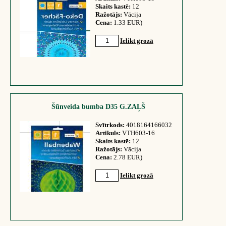
Skaits kastē:
12
Ražotājs:
Vācija
Cena:
1.33 EUR)
Ielikt grozā
Šūnveida bumba D35 G.ZAĻŠ
Svītrkods:
4018164166032
Artikuls:
VTH603-16
Skaits kastē:
12
Ražotājs:
Vācija
Cena:
2.78 EUR)
Ielikt grozā