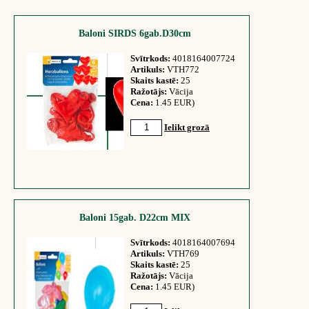
Baloni SIRDS 6gab.D30cm
Svītrkods:
4018164007724
Artikuls:
VTH772
Skaits kastē:
25
Ražotājs:
Vācija
Cena:
1.45 EUR)
Ielikt grozā
Baloni 15gab. D22cm MIX
Svītrkods:
4018164007694
Artikuls:
VTH769
Skaits kastē:
25
Ražotājs:
Vācija
Cena:
1.45 EUR)