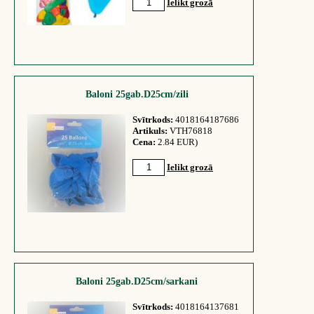
Ielikt grozā
Baloni 25gab.D25cm/zili
Svītrkods:
4018164187686
Artikuls:
VTH76818
Cena:
2.84 EUR)
Ielikt grozā
Baloni 25gab.D25cm/sarkani
Svītrkods:
4018164137681