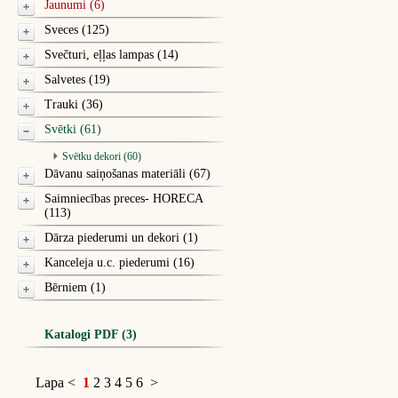
Jaunumi (6)
Sveces (125)
Svečturi, eļļas lampas (14)
Salvetes (19)
Trauki (36)
Svētki (61)
Svētku dekori (60)
Dāvanu saiņošanas materiāli (67)
Saimniecības preces- HORECA
(113)
Dārza piederumi un dekori (1)
Kanceleja u.c. piederumi (16)
Bērniem (1)
Katalogi PDF (3)
Lapa
<
1
2
3
4
5
6
>