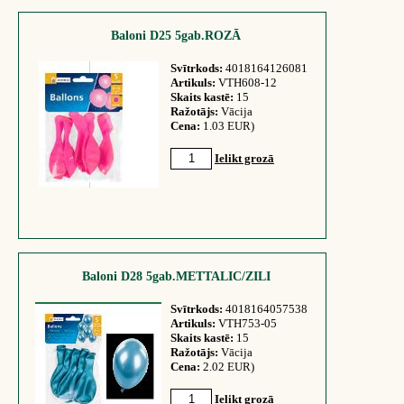
Baloni D25 5gab.ROZĀ
Svītrkods:
4018164126081
Artikuls:
VTH608-12
Skaits kastē:
15
Ražotājs:
Vācija
Cena:
1.03 EUR)
Ielikt grozā
Baloni D28 5gab.METTALIC/ZILI
Svītrkods:
4018164057538
Artikuls:
VTH753-05
Skaits kastē:
15
Ražotājs:
Vācija
Cena:
2.02 EUR)
Ielikt grozā