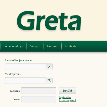
Preču katalogs
Akcijas
Jaunumi
Kontakti
Pierakstīties jaunumiem
Meklēt preces
Lietotājs
Reģistrēties
Parole
Aizmirsu paroli