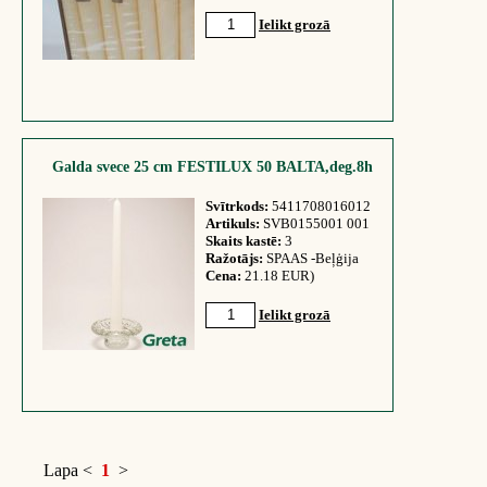
Ielikt grozā
Galda svece 25 cm FESTILUX 50 BALTA,deg.8h
Svītrkods:
5411708016012
Artikuls:
SVB0155001 001
Skaits kastē:
3
Ražotājs:
SPAAS -Beļģija
Cena:
21.18 EUR)
Ielikt grozā
Lapa
<
1
>