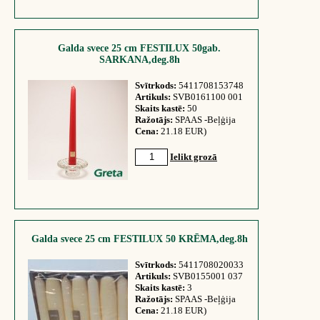
Galda svece 25 cm FESTILUX 50gab.
SARKANA,deg.8h
Svītrkods:
5411708153748
Artikuls:
SVB0161100 001
Skaits kastē:
50
Ražotājs:
SPAAS -Beļģija
Cena:
21.18 EUR)
Ielikt grozā
Galda svece 25 cm FESTILUX 50 KRĒMA,deg.8h
Svītrkods:
5411708020033
Artikuls:
SVB0155001 037
Skaits kastē:
3
Ražotājs:
SPAAS -Beļģija
Cena:
21.18 EUR)