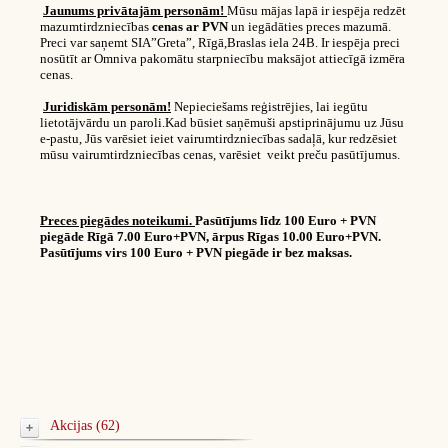
Jaunums privātajām personām!
Mūsu mājas lapā ir iespēja redzēt
mazumtirdzniecības
cenas ar PVN
un iegādāties preces mazumā.
Preci var saņemt SIA”Greta”, Rīgā,Braslas iela 24B. Ir iespēja preci
nosūtīt ar Omniva pakomātu starpniecību maksājot attiecīgā izmēra
cenas.
Juridiskām personām!
Nepieciešams reģistrējies, lai iegūtu
lietotājvārdu un paroli.Kad būsiet saņēmuši apstiprinājumu uz Jūsu
e-pastu, Jūs varēsiet ieiet vairumtirdzniecības sadaļā, kur redzēsiet
mūsu vairumtirdzniecības cenas, varēsiet veikt preču pasūtījumus.
Preces piegādes noteikumi.
Pasūtījums līdz 100 Euro + PVN
piegāde Rīgā 7.00 Euro+PVN, ārpus Rīgas 10.00 Euro+PVN.
Pasūtījums virs 100 Euro + PVN piegāde ir bez maksas.
Akcijas (62)