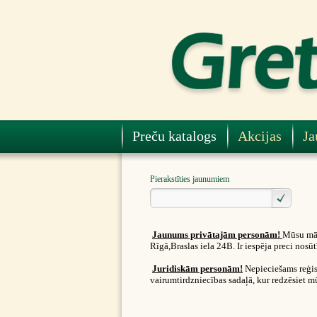
Preču katalogs
Akcijas
Ja
Pierakstīties jaunumiem
Jaunums privātajām personām!
Mūsu māj
Rīgā,Braslas iela 24B. Ir iespēja preci nos
Juridiskām personām!
Nepieciešams reģist
vairumtirdzniecības sadaļā, kur redzēsiet m