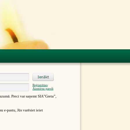
Reģistrēties
Aizmirsu paroli
azumā. Preci var saņemt SIA”Greta”,
 e-pastu, Jūs varēsiet ieiet