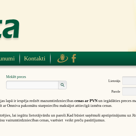
unumi
Kontakti
Meklēt preces
Lietotājs
Parole
as lapā ir iespēja redzēt mazumtirdzniecības
cenas ar PVN
un iegādāties preces m
ūtīt ar Omniva pakomātu starpniecību maksājot attiecīgā izmēra cenas.
rējies, lai iegūtu lietotājvārdu un paroli.Kad būsiet saņēmuši apstiprinājumu uz Jūsu
ūsu vairumtirdzniecības cenas, varēsiet veikt preču pasūtījumus.