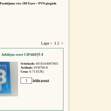
Pasūtījums virs 100 Euro + PVN piegāde
Lapa
<
1
2
>
Jubilejas svece CIPARIŅŠ 8
Svītrkods:
4018164087665
Artikuls:
SVH766-8
Cena:
0.73 EUR)
Ielikt grozā