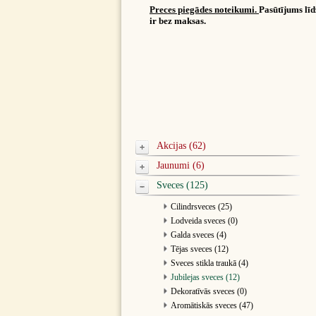
Preces piegādes noteikumi.
Pasūtījums lī
ir bez maksas.
Akcijas (62)
Jaunumi (6)
Sveces (125)
Cilindrsveces (25)
Lodveida sveces (0)
Galda sveces (4)
Tējas sveces (12)
Sveces stikla traukā (4)
Jubilejas sveces (12)
Dekoratīvās sveces (0)
Aromātiskās sveces (47)