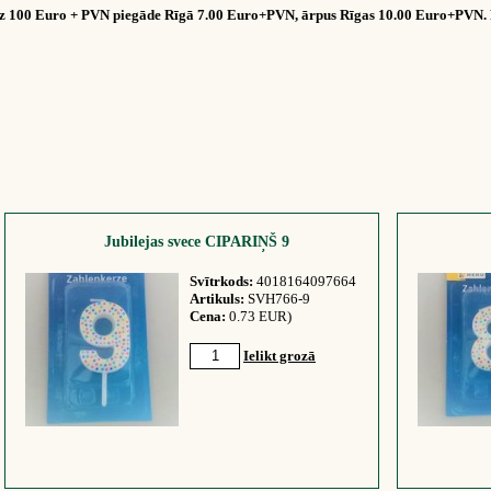
dz 100 Euro + PVN piegāde Rīgā 7.00 Euro+PVN, ārpus Rīgas 10.00 Euro+PVN. 
Jubilejas svece CIPARIŅŠ 9
Svītrkods:
4018164097664
Artikuls:
SVH766-9
Cena:
0.73 EUR)
Ielikt grozā