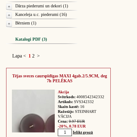
Dārza piederumi un dekori (1)
Kanceleja u.c. piederumi (16)
Bērniem (1)
Katalogi PDF (3)
Lapa
<
1
2
>
Tējas sveces caurspīdīgas MAXI 4gab.2/5.9CM, deg
7h PELĒKAS
Akcija
Svītrkods:
4008542342332
Artikuls:
SVS342332
Skaits kastē:
16
Ražotājs:
STEINHART
VĀCIJA
Cena:
0.97 EUR
-20%, 0.78 EUR
Ielikt grozā