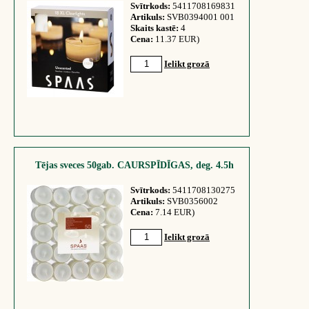
Svītrkods:
5411708169831
Artikuls:
SVB0394001 001
Skaits kastē:
4
Cena:
11.37 EUR)
Ielikt grozā
Tējas sveces 50gab. CAURSPĪDĪGAS, deg. 4.5h
Svītrkods:
5411708130275
Artikuls:
SVB0356002
Cena:
7.14 EUR)
Ielikt grozā