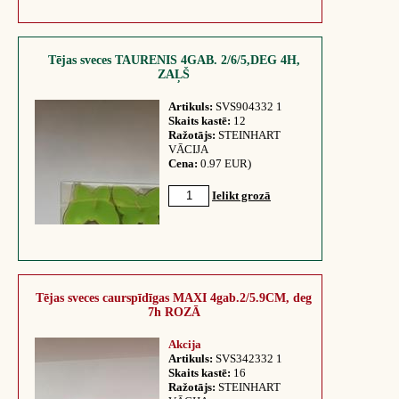
Tējas sveces TAURENIS 4GAB. 2/6/5,DEG 4H,
ZAĻŠ
Artikuls:
SVS904332 1
Skaits kastē:
12
Ražotājs:
STEINHART
VĀCIJA
Cena:
0.97 EUR)
Ielikt grozā
Tējas sveces caurspīdīgas MAXI 4gab.2/5.9CM, deg
7h ROZĀ
Akcija
Artikuls:
SVS342332 1
Skaits kastē:
16
Ražotājs:
STEINHART