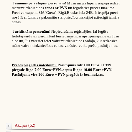
Jaunums privātajām personām!
Mūsu mājas lapā ir iespēja redzēt
mazumtirdzniecības
cenas ar PVN
un iegādāties preces mazumā.
Preci var saņemt SIA”Greta”, Rīgā,Braslas iela 24B. Ir iespēja preci
nosūtīt ar Omniva pakomātu starpniecību maksājot attiecīgā izmēra
cenas.
Juridiskām personām!
Nepieciešams reģistrējies, lai iegūtu
lietotājvārdu un paroli.Kad būsiet saņēmuši apstiprinājumu uz Jūsu
e-pastu, Jūs varēsiet ieiet vairumtirdzniecības sadaļā, kur redzēsiet
mūsu vairumtirdzniecības cenas, varēsiet veikt preču pasūtījumus.
Preces piegādes noteikumi.
Pasūtījums līdz 100 Euro + PVN
piegāde Rīgā 7.00 Euro+PVN, ārpus Rīgas 10.00 Euro+PVN.
Pasūtījums virs 100 Euro + PVN piegāde ir bez maksas.
Akcijas (62)