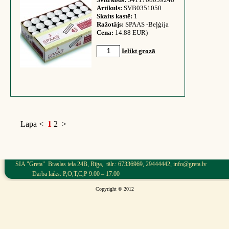
Artikuls:
SVB0351050
Skaits kastē:
1
Ražotājs:
SPAAS -Beļģija
Cena:
14.88 EUR)
Ielikt grozā
Lapa
<
1
2
>
SIA "Greta" Braslas iela 24B, Rīga, tālr.: 67336969, 29444442, info@greta.lv
Darba laiks: P,O,T,C,P 9:00 – 17:00
Copyright © 2012