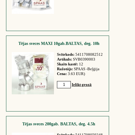
Tējas sveces MAXI 10gab.BALTAS, deg. 10h
Svītrkods:
5411708082512
Artikuls:
SVB0390003
Skaits kastē:
12
Ražotājs:
SPAAS -Beļģija
Cena:
3.63 EUR)
Ielikt grozā
Tējas sveces 200gab. BALTAS, deg. 4.5h
Svītrkods:
5411708059248