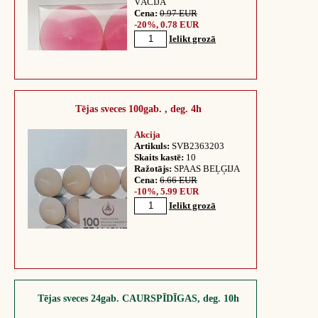
VĀCIJA
Cena:
0.97 EUR
-20%, 0.78 EUR
Ielikt grozā
Tējas sveces 100gab. , deg. 4h
Akcija
Artikuls:
SVB2363203
Skaits kastē:
10
Ražotājs:
SPAAS BEĻĢIJA
Cena:
6.66 EUR
-10%, 5.99 EUR
Ielikt grozā
Tējas sveces 24gab. CAURSPĪDĪGAS, deg. 10h