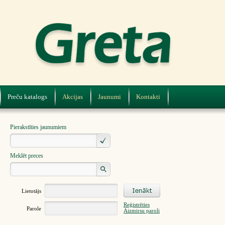
Preču katalogs
Akcijas
Jaunumi
Kontakti
Pierakstīties jaunumiem
Meklēt preces
Lietotājs
Reģistrēties
Parole
Aizmirsu paroli