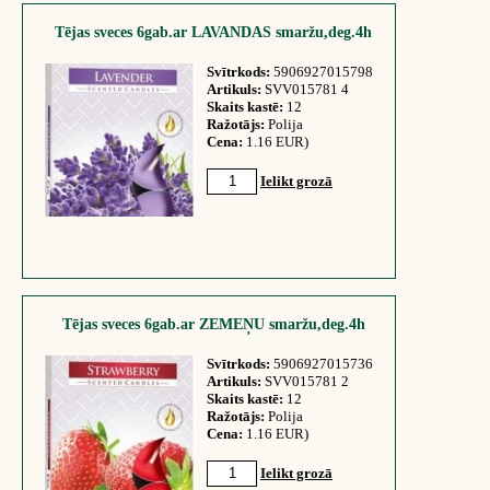
Tējas sveces 6gab.ar LAVANDAS smaržu,deg.4h
Svītrkods:
5906927015798
Artikuls:
SVV015781 4
Skaits kastē:
12
Ražotājs:
Polija
Cena:
1.16 EUR)
Ielikt grozā
Tējas sveces 6gab.ar ZEMEŅU smaržu,deg.4h
Svītrkods:
5906927015736
Artikuls:
SVV015781 2
Skaits kastē:
12
Ražotājs:
Polija
Cena:
1.16 EUR)
Ielikt grozā