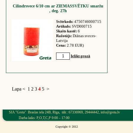
Cilindrsvece 6/10 cm ar ZIEMASSVĒTKU smaržu
, deg. 27h
Svītrkods:
4750746000715
Artikuls:
SVD000715
Skaits kastē:
6
Ražotājs:
Diānas sveces-
Latvija
Cena:
2.78 EUR)
Ielikt grozā
Lapa
<
1
2
3
4
5
>
SIA "Greta" Braslas iela 24B, Rīga, tālr.: 67336969, 29444442, info@greta.lv
Darba laiks: P,O,T,C,P 9:00 – 17:00
Copyright © 2012