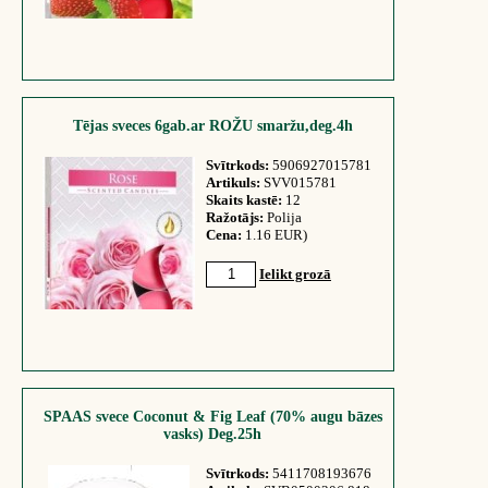
Tējas sveces 6gab.ar ROŽU smaržu,deg.4h
Svītrkods:
5906927015781
Artikuls:
SVV015781
Skaits kastē:
12
Ražotājs:
Polija
Cena:
1.16 EUR)
Ielikt grozā
SPAAS svece Coconut & Fig Leaf (70% augu bāzes
vasks) Deg.25h
Svītrkods:
5411708193676