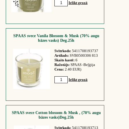
Ielikt grozā
SPAAS svece Vanila Blossom & Musk (70% augu
bāzes vasks) Deg.25h
Svītrkods:
5411708193737
Artikuls:
SVB0500306 813
Skaits kastē:
6
Ražotājs:
SPAAS -Beļģija
Cena:
2.40 EUR)
Ielikt grozā
SPAAS svece Cotton blossom & Musk , (70% augu
bāzes vasks)Deg.25h
Svītrkods:
5411708193713