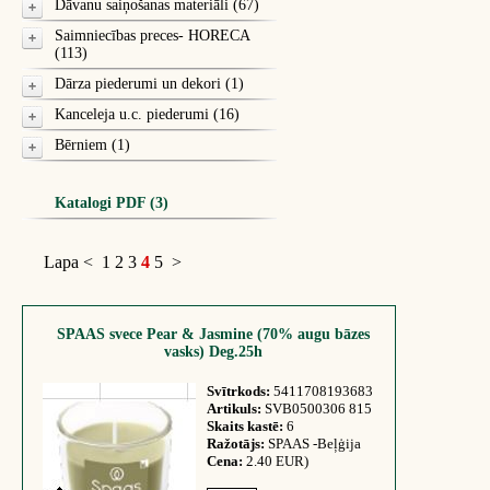
Dāvanu saiņošanas materiāli (67)
Saimniecības preces- HORECA
(113)
Dārza piederumi un dekori (1)
Kanceleja u.c. piederumi (16)
Bērniem (1)
Katalogi PDF (3)
Lapa
<
1
2
3
4
5
>
SPAAS svece Pear & Jasmine (70% augu bāzes
vasks) Deg.25h
Svītrkods:
5411708193683
Artikuls:
SVB0500306 815
Skaits kastē:
6
Ražotājs:
SPAAS -Beļģija
Cena:
2.40 EUR)