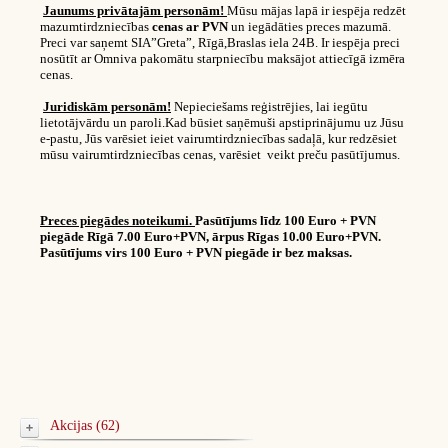
Jaunums privātajām personām!
Mūsu mājas lapā ir iespēja redzēt
mazumtirdzniecības
cenas ar PVN
un iegādāties preces mazumā.
Preci var saņemt SIA”Greta”, Rīgā,Braslas iela 24B. Ir iespēja preci
nosūtīt ar Omniva pakomātu starpniecību maksājot attiecīgā izmēra
cenas.
Juridiskām personām!
Nepieciešams reģistrējies, lai iegūtu
lietotājvārdu un paroli.Kad būsiet saņēmuši apstiprinājumu uz Jūsu
e-pastu, Jūs varēsiet ieiet vairumtirdzniecības sadaļā, kur redzēsiet
mūsu vairumtirdzniecības cenas, varēsiet veikt preču pasūtījumus.
Preces piegādes noteikumi.
Pasūtījums līdz 100 Euro + PVN
piegāde Rīgā 7.00 Euro+PVN, ārpus Rīgas 10.00 Euro+PVN.
Pasūtījums virs 100 Euro + PVN piegāde ir bez maksas.
Akcijas (62)