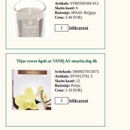
Artikuls:
SVB0500306 812
Skaits kastē:
6
Ražotājs:
SPAAS -Beļģija
Cena:
2.40 EUR)
Ielikt grozā
Tējas sveces 6gab.ar VANIĻAS smaržu,deg.4h
Svītrkods:
5906927015675
Artikuls:
SVV015781 5
Skaits kastē:
12
Ražotājs:
Polija
Cena:
1.16 EUR)
Ielikt grozā