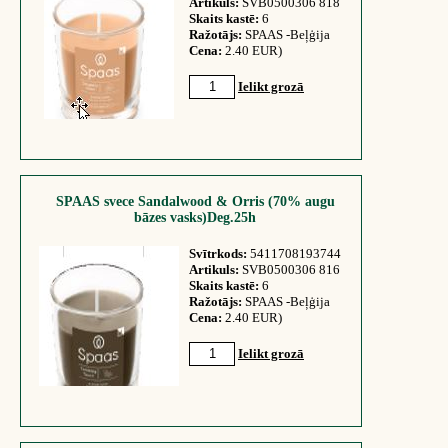
Artikuls:
SVB0500306 818
Skaits kastē:
6
Ražotājs:
SPAAS -Beļģija
Cena:
2.40 EUR)
Ielikt grozā
SPAAS svece Sandalwood & Orris (70% augu
bāzes vasks)Deg.25h
Svītrkods:
5411708193744
Artikuls:
SVB0500306 816
Skaits kastē:
6
Ražotājs:
SPAAS -Beļģija
Cena:
2.40 EUR)
Ielikt grozā