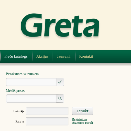
Preču katalogs
Akcijas
Jaunumi
Kontakti
Pierakstīties jaunumiem
Meklēt preces
Lietotājs
Reģistrēties
Parole
Aizmirsu paroli