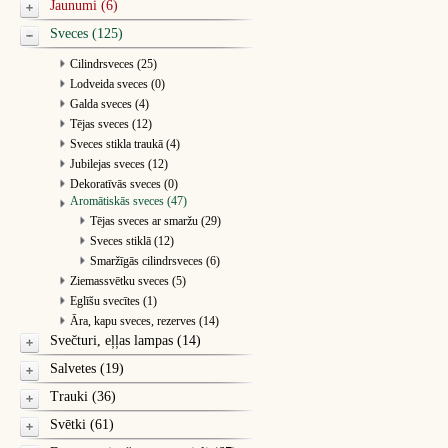
Jaunumi (6)
Sveces (125)
Cilindrsveces (25)
Lodveida sveces (0)
Galda sveces (4)
Tējas sveces (12)
Sveces stikla traukā (4)
Jubilejas sveces (12)
Dekoratīvās sveces (0)
Aromātiskās sveces (47)
Tējas sveces ar smaržu (29)
Sveces stiklā (12)
Smaržīgās cilindrsveces (6)
Ziemassvētku sveces (5)
Eglīšu svecītes (1)
Āra, kapu sveces, rezerves (14)
Svečturi, eļļas lampas (14)
Salvetes (19)
Trauki (36)
Svētki (61)