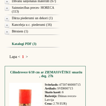
Dāvanu saiņošanas materiāli (67)
Saimniecības preces- HORECA
(113)
Dārza piederumi un dekori (1)
Kanceleja u.c. piederumi (16)
Bērniem (1)
Katalogi PDF (3)
Lapa
<
1
>
Cilindrsvece 6/10 cm ar ZIEMASSVĒTKU smaržu
, deg. 27h
Svītrkods:
4750746000715
Artikuls:
SVD000715
Skaits kastē:
6
Ražotājs:
Diānas sveces-
Latvija
Cena:
2.78 EUR)