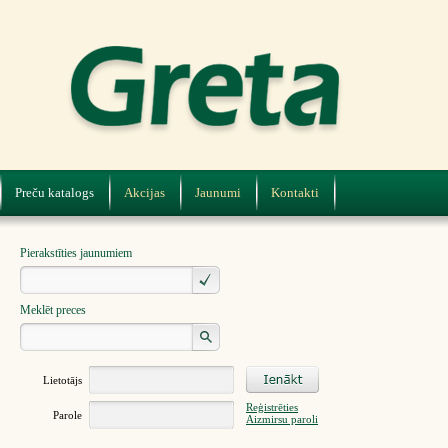
Preču katalogs
Akcijas
Jaunumi
Kontakti
Pierakstīties jaunumiem
Meklēt preces
Lietotājs
Reģistrēties
Parole
Aizmirsu paroli