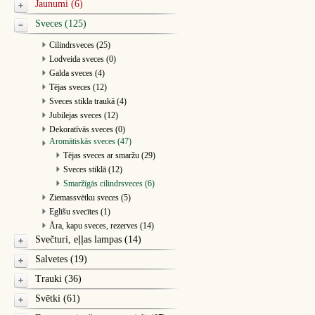
Jaunumi (6)
Sveces (125)
Cilindrsveces (25)
Lodveida sveces (0)
Galda sveces (4)
Tējas sveces (12)
Sveces stikla traukā (4)
Jubilejas sveces (12)
Dekoratīvās sveces (0)
Aromātiskās sveces (47)
Tējas sveces ar smaržu (29)
Sveces stiklā (12)
Smaržīgās cilindrsveces (6)
Ziemassvētku sveces (5)
Eglīšu svecītes (1)
Āra, kapu sveces, rezerves (14)
Svečturi, eļļas lampas (14)
Salvetes (19)
Trauki (36)
Svētki (61)