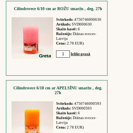
Cilindrsvece 6/10 cm ar ROŽU smaržu , deg. 27h
Svītrkods:
4750746000630
Artikuls:
SVD000630
Skaits kastē:
6
Ražotājs:
Diānas sveces-
Latvija
Cena:
2.78 EUR)
Ielikt grozā
Cilindrsvece 6/10 cm ar APELSĪNU smaržu , deg.
27h
Svītrkods:
4750746000593
Artikuls:
SVD000593
Skaits kastē:
6
Ražotājs:
Diānas sveces-
Latvija
Cena:
2.78 EUR)