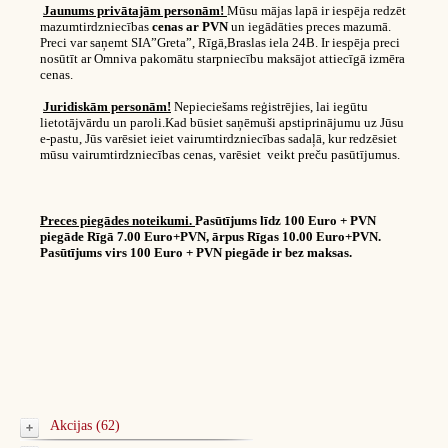
Jaunums privātajām personām!
Mūsu mājas lapā ir iespēja redzēt
mazumtirdzniecības
cenas ar PVN
un iegādāties preces mazumā.
Preci var saņemt SIA”Greta”, Rīgā,Braslas iela 24B. Ir iespēja preci
nosūtīt ar Omniva pakomātu starpniecību maksājot attiecīgā izmēra
cenas.
Juridiskām personām!
Nepieciešams reģistrējies, lai iegūtu
lietotājvārdu un paroli.Kad būsiet saņēmuši apstiprinājumu uz Jūsu
e-pastu, Jūs varēsiet ieiet vairumtirdzniecības sadaļā, kur redzēsiet
mūsu vairumtirdzniecības cenas, varēsiet veikt preču pasūtījumus.
Preces piegādes noteikumi.
Pasūtījums līdz 100 Euro + PVN
piegāde Rīgā 7.00 Euro+PVN, ārpus Rīgas 10.00 Euro+PVN.
Pasūtījums virs 100 Euro + PVN piegāde ir bez maksas.
Akcijas (62)