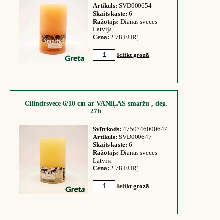
Artikuls:
SVD000654
Skaits kastē:
6
Ražotājs:
Diānas sveces-
Latvija
Cena:
2.78 EUR)
Ielikt grozā
Cilindrsvece 6/10 cm ar VANIĻAS smaržu , deg.
27h
Svītrkods:
4750746000647
Artikuls:
SVD000647
Skaits kastē:
6
Ražotājs:
Diānas sveces-
Latvija
Cena:
2.78 EUR)
Ielikt grozā