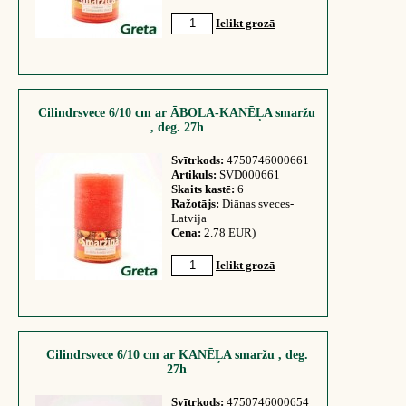
Ielikt grozā
Cilindrsvece 6/10 cm ar ĀBOLA-KANĒĻA smaržu
, deg. 27h
Svītrkods:
4750746000661
Artikuls:
SVD000661
Skaits kastē:
6
Ražotājs:
Diānas sveces-
Latvija
Cena:
2.78 EUR)
Ielikt grozā
Cilindrsvece 6/10 cm ar KANĒĻA smaržu , deg.
27h
Svītrkods:
4750746000654